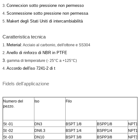
Connecxion sotto pressione non permesso
3.
Sconnessione sotto pressione non permessa
4.
Makert degli Stati Uniti di intercambiabilità
5.
Caratteristica tecnica
Meterial:
1.
Acciaio al carbonio, dell'ottone e SS304
Anello di rinforzo di NBR in PTFE
2.
3.
gamma di temperature (- 25°C a +125°C)
Accordo dell'iso 7241-2 di t
4.
Fidels dell'applicazione
Numero del
Iso
Filo
pezzo.
St -01
DN3
BSPT 1/8
BSPP1/8
NPT1/
St -02
DN6.3
BSPT 1/4
BSPP1/4
NPT1/
St -03
DN10
BSPT 3/8
BSPP3/8
NPT3/