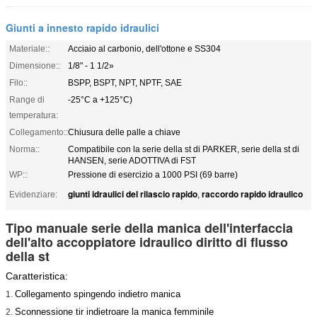
Giunti a innesto rapido idraulici
Materiale::
Acciaio al carbonio, dell'ottone e SS304
Dimensione::
1/8" - 1 1/2»
Filo::
BSPP, BSPT, NPT, NPTF, SAE
Range di
-25°C a +125°C)
temperatura:
Collegamento::
Chiusura delle palle a chiave
Norma::
Compatibile con la serie della st di PARKER, serie della st di
HANSEN, serie ADOTTIVA di FST
WP::
Pressione di esercizio a 1000 PSI (69 barre)
giunti idraulici del rilascio rapido
raccordo rapido idraulico
Evidenziare:
,
Tipo manuale serie della manica dell'interfaccia
dell'alto accoppiatore idraulico diritto di flusso
della st
Caratteristica
:
Collegamento spingendo indietro manica
1.
Sconnessione tir indietroare la manica femminile
2.