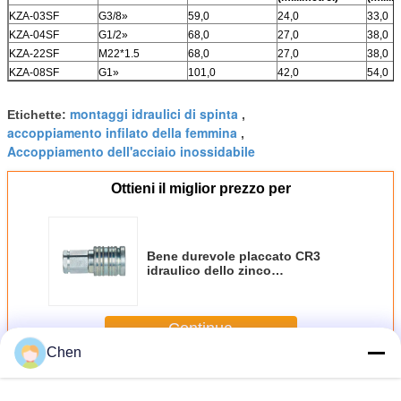
KZA-03SF
G3/8»
59,0
24,0
33,0
KZA-04SF
G1/2»
68,0
27,0
38,0
KZA-22SF
M22*1.5
68,0
27,0
38,0
KZA-08SF
G1»
101,0
42,0
54,0
montaggi idraulici di spinta
Etichette:
,
accoppiamento infilato della femmina
,
Accoppiamento dell'acciaio inossidabile
Ottieni il miglior prezzo per
Bene durevole placcato CR3
idraulico dello zinco
dell'accoppiamento in
opposizione metrico femminile
del filo
Continua
Chen
Accoppiamento in opposizione
Più