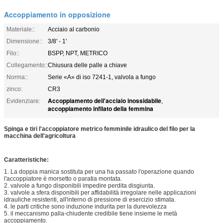
Accoppiamento in opposizione
Materiale::
Acciaio al carbonio
Dimensione::
3/8' - 1'
Filo::
BSPP, NPT, METRICO
Collegamento::
Chiusura delle palle a chiave
Norma::
Serie «A» di iso 7241-1, valvola a fungo
zinco:
CR3
Accoppiamento dell'acciaio inossidabile
Evidenziare:
,
accoppiamento infilato della femmina
Spinga e tiri l'accoppiatore metrico femminile idraulico del filo per la
macchina dell'agricoltura
Caratteristiche:
1. La doppia manica sostituta per una ha passato l'operazione quando
l'accoppiatore è morsetto o paratia montata.
2. valvole a fungo disponibili impedire perdita disgiunta.
3. valvole a sfera disponibili per affidabilità irregolare nelle applicazioni
idrauliche resistenti, all'interno di pressione di esercizio stimata.
4. le parti critiche sono induzione indurita per la durevolezza
5. il meccanismo palla-chiudente credibile tiene insieme le metà
accoppiamento.