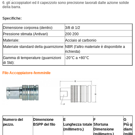
6. gli accoppiatori ed il capezzolo sono precisione lavorati dalle azione solide
della barra.
Specifiche:
Dimensione corporea (dentro)
3/8 di 1/2
Pressione stimata (Antivari)
200 200
Materiale:
Acciaio al carbonio
Materiale standard della guarnizione:
NBR (l'altro materiale è disponibile a
richiesta)
Gamma di temperature (guarnizioni
-20°C a +80°C
di Std):
Filo Accoppiatore-femminile
Numero del
Dimensione
E
F
G
pezzo.
BSPP del filo
Lunghezza totale
Sfortuna
Più gr
(millimetro.)
Dimensione
diame
(millimetro.)
(millim