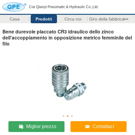
Cixi Qianyi Pneumatic & Hydraulic Co.,Ltd.
Casa
Prodotti
Circa noi
Giro della fabbrica
>>
Bene durevole placcato CR3 idraulico dello zinco
dell'accoppiamento in opposizione metrico femminile del
filo
Miglior prezzo
Contattaci