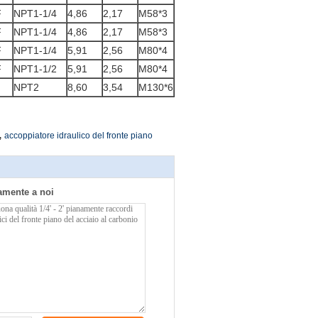
F
NPT1-1/4
4,86
2,17
M58*3
F
NPT1-1/4
4,86
2,17
M58*3
F
NPT1-1/4
5,91
2,56
M80*4
F
NPT1-1/2
5,91
2,56
M80*4
NPT2
8,60
3,54
M130*6
,
accoppiatore idraulico del fronte piano
tamente a noi