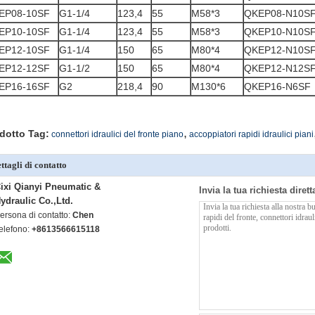
EP08-10SF
G1-1/4
123,4
55
M58*3
QKEP08-N10S
EP10-10SF
G1-1/4
123,4
55
M58*3
QKEP10-N10S
EP12-10SF
G1-1/4
150
65
M80*4
QKEP12-N10S
EP12-12SF
G1-1/2
150
65
M80*4
QKEP12-N12S
EP16-16SF
G2
218,4
90
M130*6
QKEP16-N6SF
,
dotto Tag:
connettori idraulici del fronte piano
accoppiatori rapidi idraulici piani
ttagli di contatto
ixi Qianyi Pneumatic &
Invia la tua richiesta diret
ydraulic Co.,Ltd.
ersona di contatto:
Chen
elefono:
+8613566615118