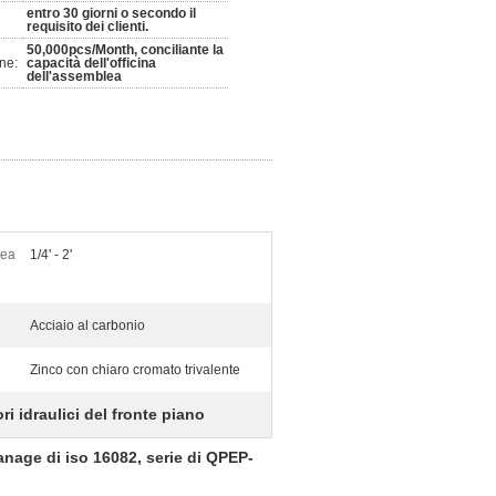
entro 30 giorni o secondo il
requisito dei clienti.
50,000pcs/Month, conciliante la
ne:
capacità dell'officina
dell'assemblea
rea
1/4' - 2'
Acciaio al carbonio
Zinco con chiaro cromato trivalente
ri idraulici del fronte piano
hanage di iso 16082, serie di QPEP-