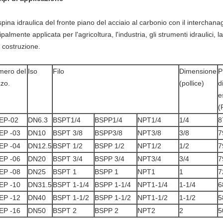
spina idraulica del fronte piano del acciaio al carbonio con il interchan
ipalmente applicata per l'agricoltura, l'industria, gli strumenti idraulici,
a costruzione.
mero del
Iso
Filo
Dimensione
P
zo.
(pollice)
d
e
(
EP-02
DN6.3
BSPT1/4
BSPP1/4
NPT1/4
1/4
8
EP -03
DN10
BSPT 3/8
BSPP3/8
NPT3/8
3/8
7
EP -04
DN12.5
BSPT 1/2
BSPP 1/2
NPT1/2
1/2
7
EP -06
DN20
BSPT 3/4
BSPP 3/4
NPT3/4
3/4
7
EP -08
DN25
BSPT 1
BSPP 1
NPT1
1
7
EP -10
DN31.5
BSPT 1-1/4
BSPP 1-1/4
NPT1-1/4
1-1/4
6
EP -12
DN40
BSPT 1-1/2
BSPP 1-1/2
NPT1-1/2
1-1/2
5
EP -16
DN50
BSPT 2
BSPP 2
NPT2
2
5