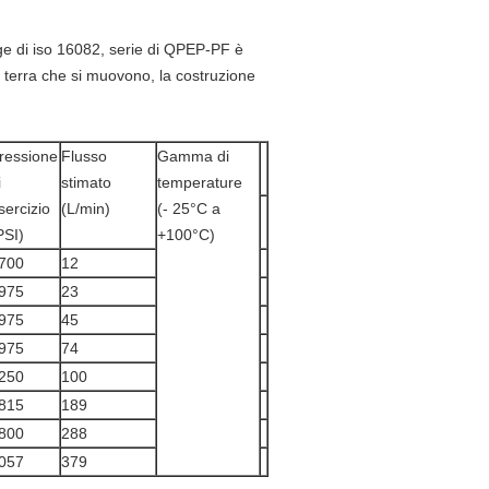
age di iso 16082, serie di QPEP-PF è
 la terra che si muovono, la costruzione
ressione
Flusso
Gamma di
i
stimato
temperature
sercizio
(L/min)
(- 25°C a
PSI)
+100°C)
700
12
975
23
975
45
975
74
250
100
815
189
800
288
057
379