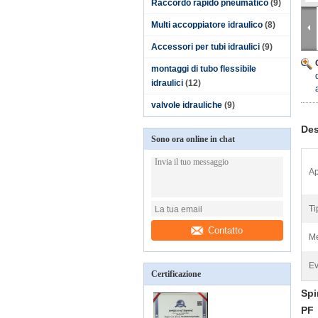
Raccordo rapido pneumatico
(9)
Multi accoppiatore idraulico
(8)
Accessori per tubi idraulici
(9)
montaggi di tubo flessibile
idraulici
(12)
valvole idrauliche
(9)
Des
Sono ora online in chat
Ap
Ti
Contatto
Me
Ev
Certificazione
Spi
PF