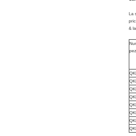
La 
pric
& l
Nu
pez
QK
QK
QK
QK
QK
QK
QK
QK