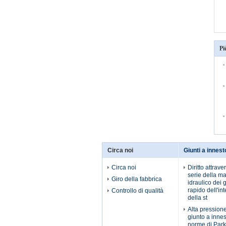
Pi
Circa noi
Giunti a innest
Circa noi
Diritto attrave
serie della ma
Giro della fabbrica
idraulico dei 
rapido dell'int
Controllo di qualità
della st
Alta pressione
giunto a innes
norme di Park