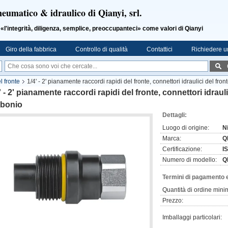
neumatico & idraulico di Qianyi, srl.
ntegrità, diligenza, semplice, preoccupanteci» come valori di Qianyi
Giro della fabbrica
Controllo di qualità
Contattici
Richiedere u
l fronte
1/4' - 2' pianamente raccordi rapidi del fronte, connettori idraulici del fro
' - 2' pianamente raccordi rapidi del fronte, connettori idrauli
rbonio
Dettagli:
Luogo di origine:
N
Marca:
Q
Certificazione:
I
Numero di modello:
Q
Termini di pagamento 
Quantità di ordine mini
Prezzo:
Imballaggi particolari: