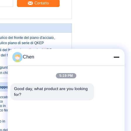
Contatto
lico del fronte del piano d'acciaio,
ulico piano di serie di QKEP
i del fronte piano di serie di KDF,
 del fronte del acciaio al carbonio di
Chen
 giunto idraulico QKEP-SF del fronte del
n chiaro cromato trivalente
5:19 PM
opposizione
Contattici
Good day, what product are you looking 
for?
accato CR3
Contattici
co
Richieda una
o in
citazione
co femminile
Sitemap
o in
Sito mobile
o della spina