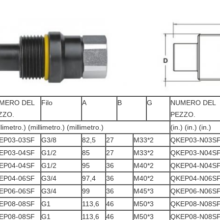
MERO DEL
Filo
A
B
G
NUMERO DEL
ZZO.
PEZZO.
llimetro.) (millimetro.) (millimetro.)
(in.) (in.) (in.)
EP03-03SF
G3/8
82,5
27
M33*2
QKEP03-N03S
EP03-04SF
G1/2
85
27
M33*2
QKEP03-N04S
EP04-04SF
G1/2
95
36
M40*2
QKEP04-N04S
EP04-06SF
G3/4
97,4
36
M40*2
QKEP04-N06S
EP06-06SF
G3/4
99
36
M45*3
QKEP06-N06S
EP08-08SF
G1
113,6
46
M50*3
QKEP08-N08S
EP08-08SF
G1
113,6
46
M50*3
QKEP08-N08S