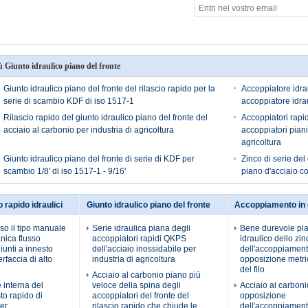
ù Giunto idraulico piano del fronte
Giunto idraulico piano del fronte del rilascio rapido per la
Accoppiatore idrau
serie di scambio KDF di iso 1517-1
accoppiatore idra
Rilascio rapido del giunto idraulico piano del fronte del
Accoppiatori rapid
acciaio al carbonio per industria di agricoltura
accoppiatori piani
agricoltura
Giunto idraulico piano del fronte di serie di KDF per
Zinco di serie del
scambio 1/8' di iso 1517-1 - 9/16'
piano d'acciaio co
o rapido idraulici
Giunto idraulico piano del fronte
Accoppiamento in 
rso il tipo manuale
Serie idraulica piana degli
Bene durevole pl
nica flusso
accoppiatori rapidi QKPS
idraulico dello zin
giunti a innesto
dell'acciaio inossidabile per
dell'accoppiament
erfaccia di alto
industria di agricoltura
opposizione metri
del filo
Acciaio al carbonio piano più
 interna del
veloce della spina degli
Acciaio al carboni
to rapido di
accoppiatori del fronte del
opposizione
er,
rilascio rapido che chiude le
dell'accoppiament