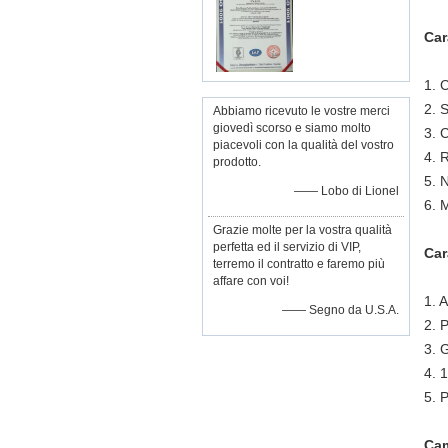
Car
1. 
2. 
Abbiamo ricevuto le vostre merci
giovedì scorso e siamo molto
3. 
piacevoli con la qualità del vostro
4. 
prodotto.
5. 
—— Lobo di Lionel
6. 
Grazie molte per la vostra qualità
perfetta ed il servizio di VIP,
Car
terremo il contratto e faremo più
affare con voi!
1. 
—— Segno da U.S.A.
2. 
3. 
4. 
5. 
Cam