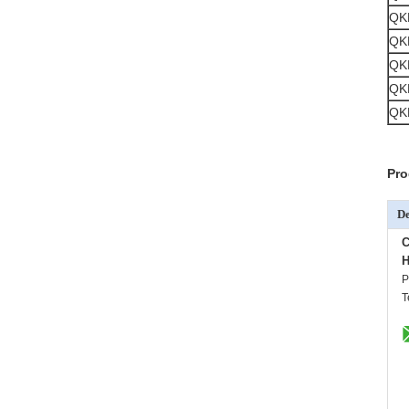
QK
QK
QK
QK
QK
Pro
De
C
H
P
T