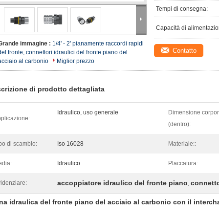
Tempi di consegna:
Capacità di alimentazio
Grande immagine :
1/4' - 2' pianamente raccordi rapidi
Contatto
del fronte, connettori idraulici del fronte piano del
acciaio al carbonio
Miglior prezzo
crizione di prodotto dettagliata
Idraulico, uso generale
Dimensione corpo
plicazione:
(dentro):
po di scambio:
Iso 16028
Materiale::
dia:
Idraulico
Placcatura:
accoppiatore idraulico del fronte piano
connetto
idenziare:
,
na idraulica del fronte piano del acciaio al carbonio con il interc