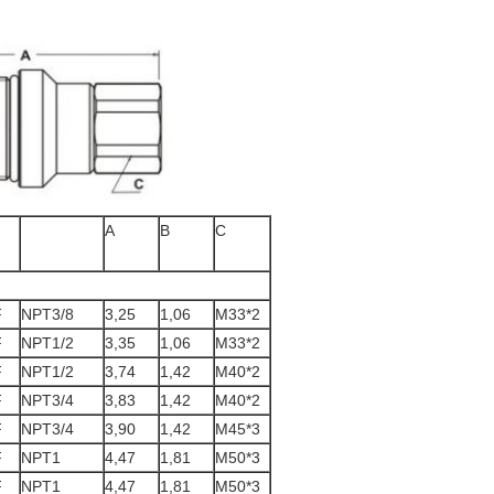
A
B
C
F
NPT3/8
3,25
1,06
M33*2
F
NPT1/2
3,35
1,06
M33*2
F
NPT1/2
3,74
1,42
M40*2
F
NPT3/4
3,83
1,42
M40*2
F
NPT3/4
3,90
1,42
M45*3
F
NPT1
4,47
1,81
M50*3
F
NPT1
4,47
1,81
M50*3