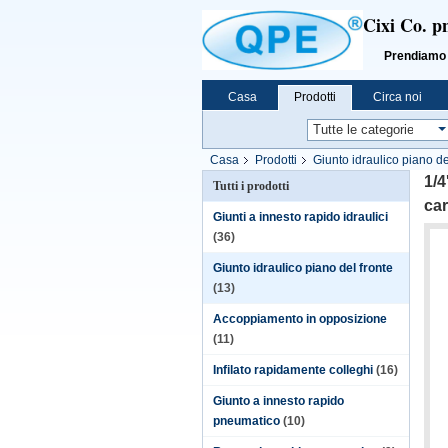
Cixi Co. p
Prendiamo «l'i
Casa
Prodotti
Circa noi
Casa
Prodotti
Giunto idraulico piano de
1/4
Tutti i prodotti
ca
Giunti a innesto rapido idraulici
(36)
Giunto idraulico piano del fronte
(13)
Accoppiamento in opposizione
(11)
Infilato rapidamente colleghi
(16)
Giunto a innesto rapido
pneumatico
(10)