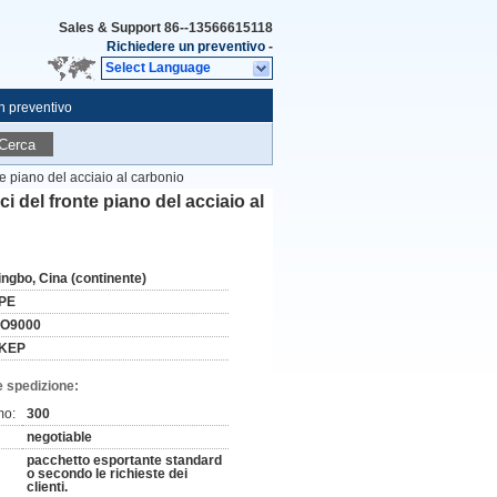
Sales & Support
86--13566615118
Richiedere un preventivo
-
Select Language
n preventivo
Cerca
nte piano del acciaio al carbonio
ci del fronte piano del acciaio al
ingbo, Cina (continente)
PE
SO9000
KEP
e spedizione:
mo:
300
negotiable
pacchetto esportante standard
o secondo le richieste dei
clienti.