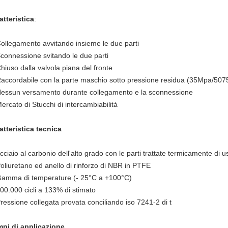
atteristica
:
Collegamento avvitando insieme le due parti
Sconnessione svitando le due parti
Chiuso dalla valvola piana del fronte
Raccordabile con la parte maschio sotto pressione residua (35Mpa/507
Nessun versamento durante collegamento e la sconnessione
Mercato di Stucchi di intercambiabilità
atteristica tecnica
Acciaio al carbonio dell'alto grado con le parti trattate termicamente di u
Poliuretano ed anello di rinforzo di NBR in PTFE
Gamma di temperature (- 25°C a +100°C)
100.000 cicli a 133% di stimato
Pressione collegata provata conciliando iso 7241-2 di t
pi di applicazione