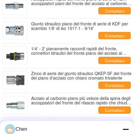
accoppiatori piani del fronte del acciaio al carbonio di
agricoltura
Contattaci
Giunto idraulico piano del fronte di serie di KDF per
scambio 1/8' di iso 1517-1 - 9/16'
Contattaci
1/4' - 2' pianamente raccordi rapidi del fronte,
connettori idraulici del fronte piano del acciaio al
carbonio
Contattaci
Zinco di serie del giunto idraulico QKEP-SF del fronte
del piano d'acciaio con chiaro cromato trivalente
Contattaci
Acciaio al carbonio piano più veloce della spina degli
accoppiatori del fronte del rilascio rapido che chiude
le palle a chiave WP 345 Antivari
Contattaci
Rilascio rapido del giunto idraulico piano del fronte
del acciaio al carbonio per le macchine della strada
Chen