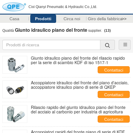
Cixi Qianyi Pneumatic & Hydraulic Co.,Ltd.
Casa
Prodotti
Circa noi
Giro della fabbrica
>>
Giunto idraulico piano del fronte
Qualità
supplier.
(13)
Giunto idraulico piano del fronte del rilascio rapido
per la serie di scambio KDF di iso 1517-1
Contattaci
Accoppiatore idraulico del fronte del piano d'acciaio,
accoppiatore idraulico piano di serie di QKEP
Contattaci
Rilascio rapido del giunto idraulico piano del fronte
del acciaio al carbonio per industria di agricoltura
Contattaci
Accoppiatori rapidi del fronte piano di serie di KDF,