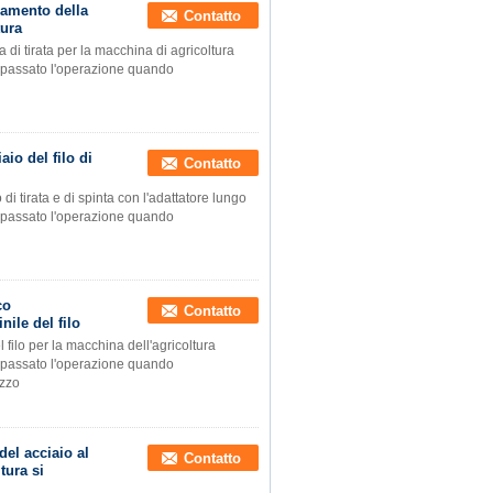
iamento della
Contatto
tura
a di tirata per la macchina di agricoltura
a passato l'operazione quando
io del filo di
Contatto
di tirata e di spinta con l'adattatore lungo
a passato l'operazione quando
co
Contatto
ile del filo
l filo per la macchina dell'agricoltura
a passato l'operazione quando
ezzo
del acciaio al
Contatto
tura si