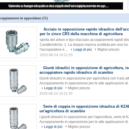
Acciaio in opposizione rapido idraulico dell'accoppiamento per lo zinco CR3 della macchina di agricoltura
coppiamento in opposizione
(11)
Acciaio in opposizione rapido idraulico dell'a
per lo zinco CR3 della macchina di agricoltura
spinta del arbon e tipo d'acciaio accoppiamenti rapidi idrau
Caratteristiche: 1. La doppia manica sostituta per una h
l'accoppiatore è ...
Leggi di più
Miglior prezzo
2020-08-24 10:21:55
Giunti idraulici in opposizione di agricoltura, 
accoppiatore rapido idraulico di scambio
Giunti idraulici in opposizione per agricoltura con il più alt
Accoppiamento in opposizione per le alte applicazioni di p
Leggi di più
Miglior prezzo
2020-08-24 10:21:55
Serie di coppia in opposizione idraulica di KZAF
un'agricoltura di scambio
I giunti idraulici in opposizione per l'agricoltura, serie di
Accoppiamento in opposizione per le alte applicazioni di p
Leggi di più
Miglior prezzo