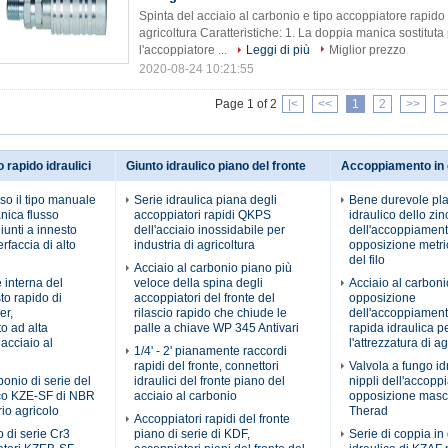
Spinta del acciaio al carbonio e tipo accoppiatore rapido i
agricoltura Caratteristiche: 1. La doppia manica sostitu
l'accoppiatore ...
Leggi di più
Miglior prezzo
2020-08-24 10:21:55
Page 1 of 2
|<
<<
1
2
>>
>
o rapido idraulici
Giunto idraulico piano del fronte
Accoppiamento in 
rso il tipo manuale
Serie idraulica piana degli
Bene durevole pl
nica flusso
accoppiatori rapidi QKPS
idraulico dello zin
giunti a innesto
dell'acciaio inossidabile per
dell'accoppiament
erfaccia di alto
industria di agricoltura
opposizione metri
del filo
Acciaio al carbonio piano più
 interna del
veloce della spina degli
Acciaio al carboni
to rapido di
accoppiatori del fronte del
opposizione
er,
rilascio rapido che chiude le
dell'accoppiament
o ad alta
palle a chiave WP 345 Antivari
rapida idraulica p
acciaio al
l'attrezzatura di ag
1/4' - 2' pianamente raccordi
rapidi del fronte, connettori
Valvola a fungo id
bonio di serie del
idraulici del fronte piano del
nippli dell'accopp
ico KZE-SF di NBR
acciaio al carbonio
opposizione masch
io agricolo
Therad
Accoppiatori rapidi del fronte
o di serie Cr3
piano di serie di KDF,
Serie di coppia in