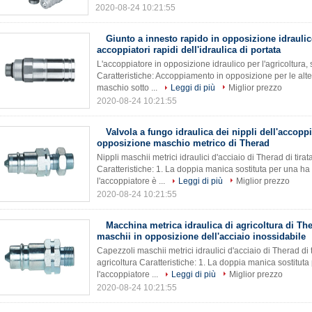
2020-08-24 10:21:55
Giunto a innesto rapido in opposizione idraulico
accoppiatori rapidi dell'idraulica di portata
L'accoppiatore in opposizione idraulico per l'agricoltura,
Caratteristiche: Accoppiamento in opposizione per le alte 
maschio sotto ...
Leggi di più
Miglior prezzo
2020-08-24 10:21:55
Valvola a fungo idraulica dei nippli dell'accop
opposizione maschio metrico di Therad
Nippli maschii metrici idraulici d'acciaio di Therad di tira
Caratteristiche: 1. La doppia manica sostituta per una h
l'accoppiatore è ...
Leggi di più
Miglior prezzo
2020-08-24 10:21:55
Macchina metrica idraulica di agricoltura di The
maschii in opposizione dell'acciaio inossidabile
Capezzoli maschii metrici idraulici d'acciaio di Therad di 
agricoltura Caratteristiche: 1. La doppia manica sostitu
l'accoppiatore ...
Leggi di più
Miglior prezzo
2020-08-24 10:21:55