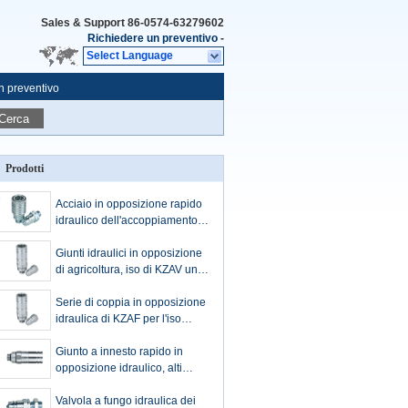
Sales & Support
86-0574-63279602
Richiedere un preventivo
-
Select Language
n preventivo
Cerca
Prodotti
Acciaio in opposizione rapido
idraulico dell'accoppiamento
per lo zinco CR3 della
macchina di agricoltura
Giunti idraulici in opposizione
di agricoltura, iso di KZAV un
accoppiatore rapido idraulico
di scambio
Serie di coppia in opposizione
idraulica di KZAF per l'iso
un'agricoltura di scambio
Giunto a innesto rapido in
opposizione idraulico, alti
accoppiatori rapidi
dell'idraulica di portata
Valvola a fungo idraulica dei