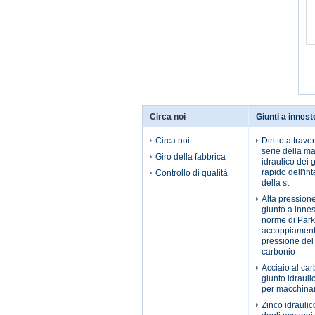
Circa noi
Giunti a innest
Circa noi
Diritto attrave
serie della ma
Giro della fabbrica
idraulico dei 
rapido dell'int
Controllo di qualità
della st
Alta pressione
giunto a innes
norme di Park
accoppiament
pressione del 
carbonio
Acciaio al car
giunto idraul
per macchinar
Zinco idraulic