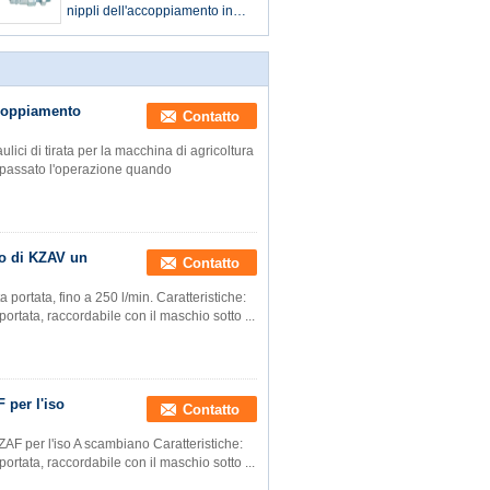
nippli dell'accoppiamento in
opposizione maschio metrico
di Therad
ccoppiamento
Contatto
lici di tirata per la macchina di agricoltura
a passato l'operazione quando
iso di KZAV un
Contatto
a portata, fino a 250 l/min. Caratteristiche:
ortata, raccordabile con il maschio sotto ...
 per l'iso
Contatto
 KZAF per l'iso A scambiano Caratteristiche:
ortata, raccordabile con il maschio sotto ...