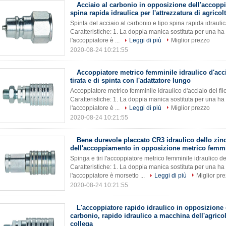
Acciaio al carbonio in opposizione dell'accopp
spina rapida idraulica per l'attrezzatura di agricol
Spinta del acciaio al carbonio e tipo spina rapida idraulic
Caratteristiche: 1. La doppia manica sostituta per una h
l'accoppiatore è ...
Leggi di più
Miglior prezzo
2020-08-24 10:21:55
Accoppiatore metrico femminile idraulico d'accia
tirata e di spinta con l'adattatore lungo
Accoppiatore metrico femminile idraulico d'acciaio del filo 
Caratteristiche: 1. La doppia manica sostituta per una h
l'accoppiatore è ...
Leggi di più
Miglior prezzo
2020-08-24 10:21:55
Bene durevole placcato CR3 idraulico dello zin
dell'accoppiamento in opposizione metrico femmin
Spinga e tiri l'accoppiatore metrico femminile idraulico de
Caratteristiche: 1. La doppia manica sostituta per una h
l'accoppiatore è morsetto ...
Leggi di più
Miglior pr
2020-08-24 10:21:55
L'accoppiatore rapido idraulico in opposizione 
carbonio, rapido idraulico a macchina dell'agricol
collega