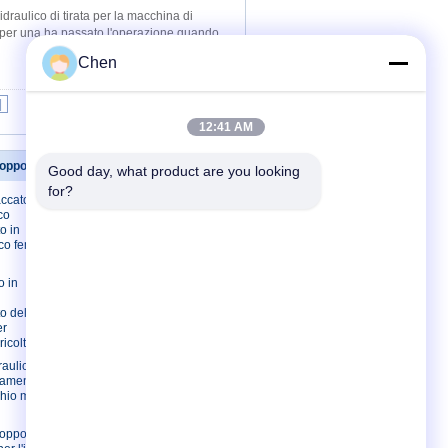
draulico di tirata per la macchina di
ta per una ha passato l'operazione quando
Chen
|
12:41 AM
opposizione
Contattici
Good day, what product are you looking 
for?
accato CR3
Contattici
co
Richieda una
o in
citazione
co femminile
Sitemap
o in
Sito mobile
o della spina
er
ricoltura
raulica dei
iamento in
io metrico di
 opposizione