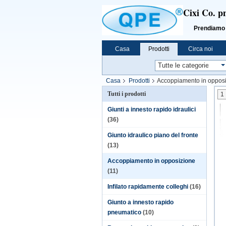
Cixi Co. p
Prendiamo «l'i
Casa
Prodotti
Circa noi
Casa
Prodotti
Accoppiamento in oppos
Tutti i prodotti
1
Giunti a innesto rapido idraulici
(36)
Giunto idraulico piano del fronte
(13)
Accoppiamento in opposizione
(11)
Infilato rapidamente colleghi
(16)
Giunto a innesto rapido
pneumatico
(10)