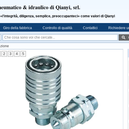
neumatico & idraulico di Qianyi, srl.
ntegrità, diligenza, semplice, preoccupanteci» come valori di Qianyi
Giro della fabbrica
Controllo di qualità
Contattici
Richiedere u
izione
2
3
4
5