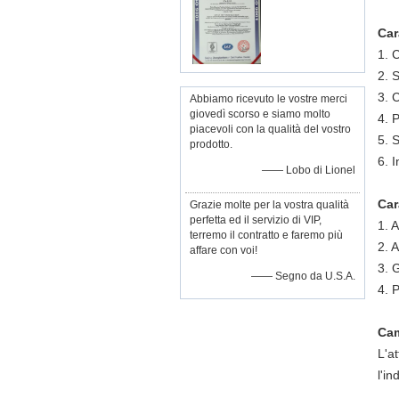
Car
1.
C
2.
S
3.
C
Abbiamo ricevuto le vostre merci
giovedì scorso e siamo molto
4.
P
piacevoli con la qualità del vostro
5.
S
prodotto.
6.
I
—— Lobo di Lionel
Car
Grazie molte per la vostra qualità
perfetta ed il servizio di VIP,
1. 
terremo il contratto e faremo più
2. 
affare con voi!
3. 
—— Segno da U.S.A.
4. 
Cam
L'at
l'in