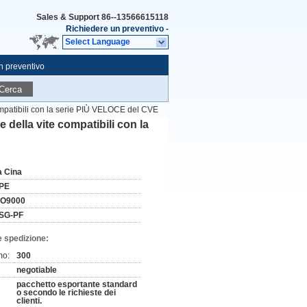
Sales & Support
86--13566615118
Richiedere un preventivo
-
Select Language
n preventivo
Cerca
compatibili con la serie PIÙ VELOCE del CVE
 della vite compatibili con la
a Cina
PE
SO9000
SG-PF
e spedizione:
mo:
300
negotiable
pacchetto esportante standard
o secondo le richieste dei
clienti.