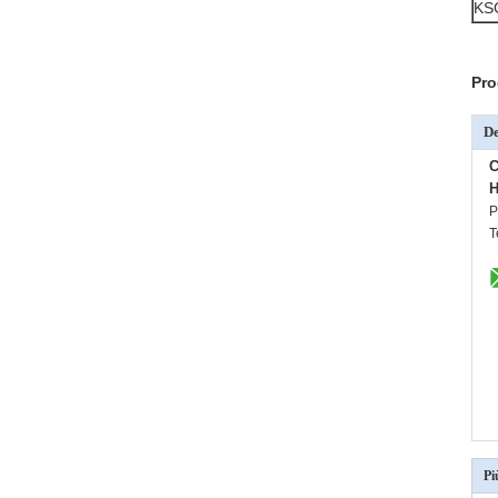
KS
Pro
De
C
H
P
T
Pi