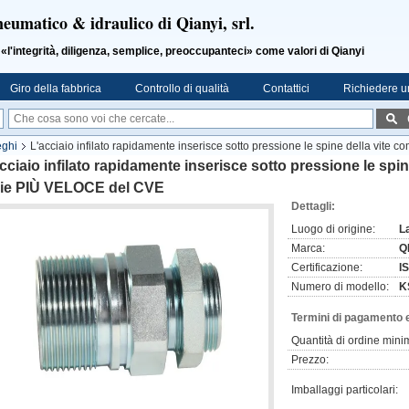
neumatico & idraulico di Qianyi, srl.
ntegrità, diligenza, semplice, preoccupanteci» come valori di Qianyi
Giro della fabbrica
Controllo di qualità
Contattici
Richiedere u
eghi
L'acciaio infilato rapidamente inserisce sotto pressione le spine della vite 
cciaio infilato rapidamente inserisce sotto pressione le spine
rie PIÙ VELOCE del CVE
Dettagli:
Luogo di origine:
L
Marca:
Q
Certificazione:
I
Numero di modello:
K
Termini di pagamento 
Quantità di ordine mini
Prezzo:
Imballaggi particolari: