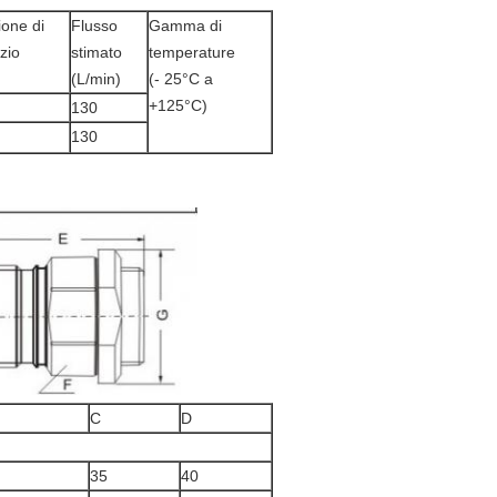
ione di
Flusso
Gamma di
zio
stimato
temperature
(L/min)
(- 25°C a
+125°C)
130
130
C
D
35
40