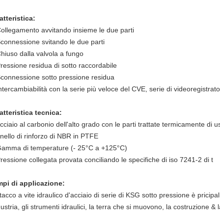
atteristica:
ollegamento avvitando insieme le due parti
connessione svitando le due parti
hiuso dalla valvola a fungo
ressione residua di sotto raccordabile
connessione sotto pressione residua
ntercambiabilità con la serie più veloce del CVE, serie di videoregistrat
atteristica tecnica:
Acciaio al carbonio dell'alto grado con le parti trattate termicamente di u
Anello di rinforzo di NBR in PTFE
Gamma di temperature (- 25°C a +125°C)
Pressione collegata provata conciliando le specifiche di iso 7241-2 di t
pi di applicazione:
tacco a vite idraulico d'acciaio di serie di KSG sotto pressione è pricipa
dustria, gli strumenti idraulici, la terra che si muovono, la costruzione & 