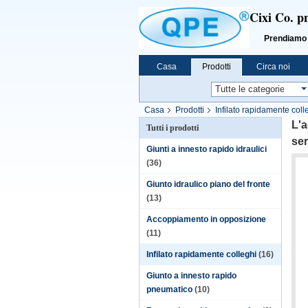
Cixi Co. p
Prendiamo «l'i
Casa
Prodotti
Circa noi
Casa
Prodotti
Infilato rapidamente coll
L'a
Tutti i prodotti
se
Giunti a innesto rapido idraulici
(36)
Giunto idraulico piano del fronte
(13)
Accoppiamento in opposizione
(11)
Infilato rapidamente colleghi
(16)
Giunto a innesto rapido
pneumatico
(10)