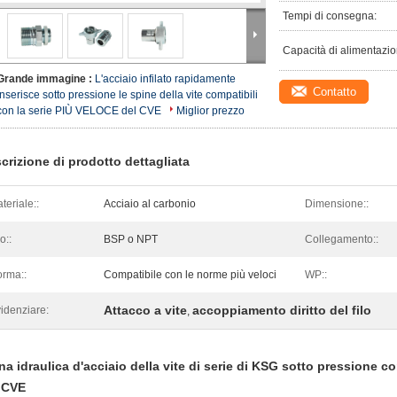
Tempi di consegna:
Capacità di alimentazio
Grande immagine :
L'acciaio infilato rapidamente
Contatto
inserisce sotto pressione le spine della vite compatibili
con la serie PIÙ VELOCE del CVE
Miglior prezzo
crizione di prodotto dettagliata
teriale::
Acciaio al carbonio
Dimensione::
o::
BSP o NPT
Collegamento::
rma::
Compatibile con le norme più veloci
WP::
Attacco a vite
accoppiamento diritto del filo
idenziare:
,
na idraulica d'acciaio della vite di serie di KSG sotto pressione 
 CVE