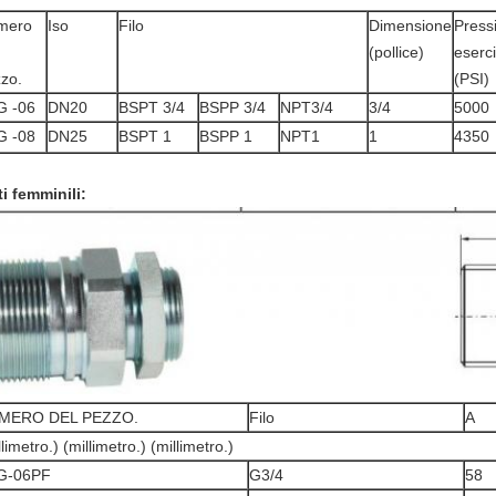
mero
Iso
Filo
Dimensione
Press
(pollice)
eserci
zo.
(PSI)
G -06
DN20
BSPT 3/4
BSPP 3/4
NPT3/4
3/4
5000
G -08
DN25
BSPT 1
BSPP 1
NPT1
1
4350
ti femminili:
MERO DEL PEZZO.
Filo
A
llimetro.) (millimetro.) (millimetro.)
G-06PF
G3/4
58