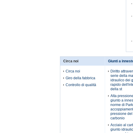
Circa noi
Giunti a innest
Circa noi
Diritto attrave
serie della ma
Giro della fabbrica
idraulico dei 
rapido dell'int
Controllo di qualità
della st
Alta pressione
giunto a innes
norme di Park
accoppiament
pressione del 
carbonio
Acciaio al car
giunto idraul