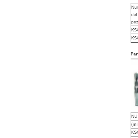
Nu
del
pez
KS
KS
Par
NU
(mi
KS