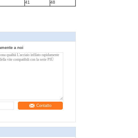
41
48
tamente a noi
Contatto