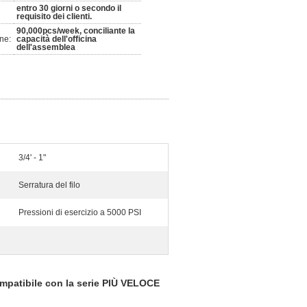
entro 30 giorni o secondo il
requisito dei clienti.
90,000pcs/week, conciliante la
ne:
capacità dell'officina
dell'assemblea
3/4' - 1"
Serratura del filo
Pressioni di esercizio a 5000 PSI
compatibile con la serie PIÙ VELOCE