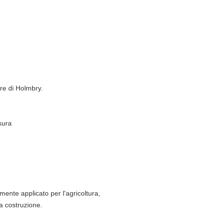
ore di Holmbry
.
sura
lmente applicato per l'agricoltura,
la costruzione.