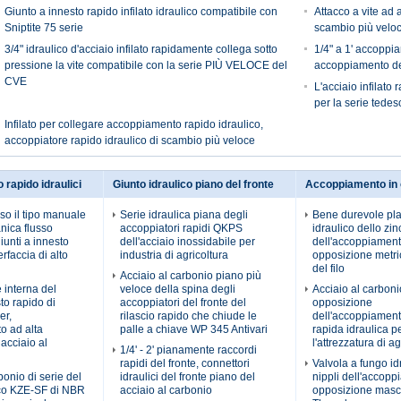
Giunto a innesto rapido infilato idraulico compatibile con
Attacco a vite ad 
Sniptite 75 serie
scambio più veloc
3/4" idraulico d'acciaio infilato rapidamente collega sotto
1/4" a 1' accoppia
pressione la vite compatibile con la serie PIÙ VELOCE del
accoppiamento del
CVE
L'acciaio infilato
per la serie tede
Infilato per collegare accoppiamento rapido idraulico,
accoppiatore rapido idraulico di scambio più veloce
o rapido idraulici
Giunto idraulico piano del fronte
Accoppiamento in 
rso il tipo manuale
Serie idraulica piana degli
Bene durevole pl
nica flusso
accoppiatori rapidi QKPS
idraulico dello zin
giunti a innesto
dell'acciaio inossidabile per
dell'accoppiament
erfaccia di alto
industria di agricoltura
opposizione metri
del filo
Acciaio al carbonio piano più
 interna del
veloce della spina degli
Acciaio al carboni
to rapido di
accoppiatori del fronte del
opposizione
er,
rilascio rapido che chiude le
dell'accoppiament
o ad alta
palle a chiave WP 345 Antivari
rapida idraulica p
acciaio al
l'attrezzatura di ag
1/4' - 2' pianamente raccordi
rapidi del fronte, connettori
Valvola a fungo id
bonio di serie del
idraulici del fronte piano del
nippli dell'accopp
ico KZE-SF di NBR
acciaio al carbonio
opposizione masch