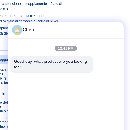
alta pressione, accoppiamento infilato di
e d'ottone
mento rapido della filettatura,
 acciaio al carbonio di serie di KGW
 rapidamente collega la vite per collegarsi
Chen
sca del mercato KCV
12:41 PM
opposizione
Contattici
Good day, what product are you looking 
for?
accato CR3
Contattici
co
Richieda una
o in
citazione
co femminile
Sitemap
o in
Sito mobile
o della spina
er
ricoltura
raulica dei
iamento in
io metrico di