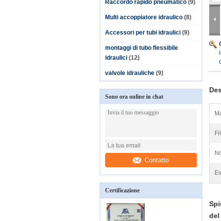
Raccordo rapido pneumatico
(9)
Multi accoppiatore idraulico
(8)
Accessori per tubi idraulici
(9)
montaggi di tubo flessibile
idraulici
(12)
valvole idrauliche
(9)
Des
Sono ora online in chat
Ma
Fil
No
Contatto
Ev
Certificazione
Spi
del