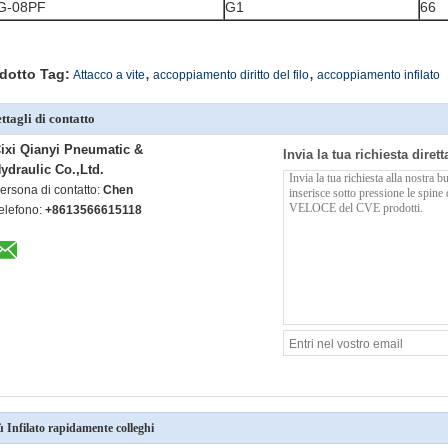
G-08PF
G1
66
,
,
dotto Tag:
Attacco a vite
accoppiamento diritto del filo
accoppiamento infilato
ttagli di contatto
ixi Qianyi Pneumatic &
Invia la tua richiesta diret
ydraulic Co.,Ltd.
ersona di contatto:
Chen
elefono:
+8613566615118
ù Infilato rapidamente colleghi