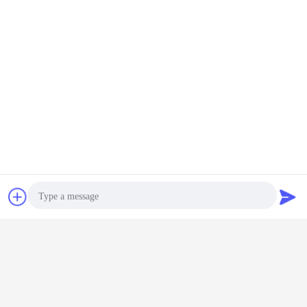
Chiacchierare
Richiedere un
preventivo
Photo
Video Call