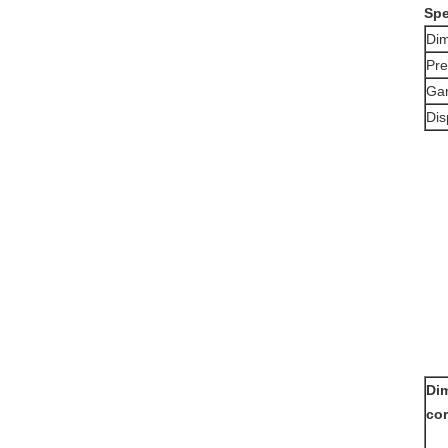
Spe
Dim
Pre
Gam
Dis
Di
cor