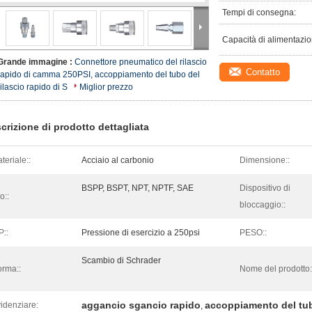
Tempi di consegna:
Capacità di alimentazio
Grande immagine :
Connettore pneumatico del rilascio
Contatto
rapido di camma 250PSI, accoppiamento del tubo del
rilascio rapido di S
Miglior prezzo
crizione di prodotto dettagliata
teriale::
Acciaio al carbonio
Dimensione::
BSPP, BSPT, NPT, NPTF, SAE
Dispositivo di
o::
bloccaggio::
::
Pressione di esercizio a 250psi
PESO::
Scambio di Schrader
rma::
Nome del prodotto:
aggancio sgancio rapido
accoppiamento del tubo
idenziare:
,