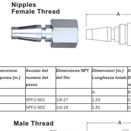
mensione
Acciaio del
Dimensione NPT
Dimensioni (in.)
D
porea (in.)
numero del
del filo
Lunghezza totale
D
pezzo
s
A
B
SPF2-N01
1/8-27
1,53
0
SPF2-N02
1/4-18
1,81
0