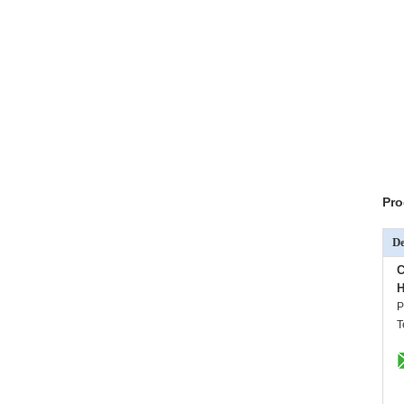
Pro
De
C
H
P
T