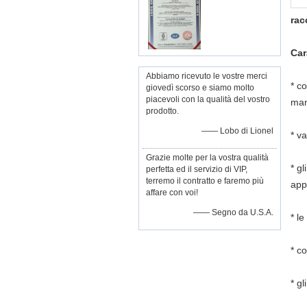
rac
Car
Abbiamo ricevuto le vostre merci
* c
giovedì scorso e siamo molto
piacevoli con la qualità del vostro
man
prodotto.
—— Lobo di Lionel
* v
Grazie molte per la vostra qualità
* gl
perfetta ed il servizio di VIP,
terremo il contratto e faremo più
app
affare con voi!
—— Segno da U.S.A.
* l
* c
* g