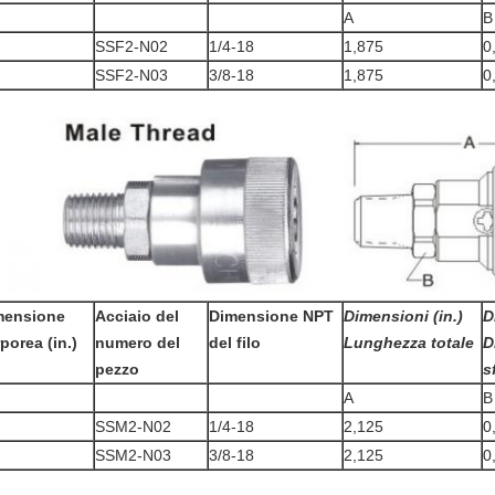
A
B
SSF2-N02
1/4-18
1,875
0
SSF2-N03
3/8-18
1,875
0
mensione
Acciaio del
Dimensione NPT
Dimensioni (in.)
D
porea (in.)
numero del
del filo
Lunghezza totale
D
pezzo
s
A
B
SSM2-N02
1/4-18
2,125
0
SSM2-N03
3/8-18
2,125
0