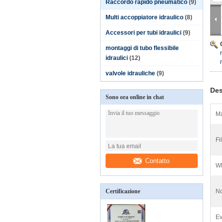
Raccordo rapido pneumatico
(9)
Multi accoppiatore idraulico
(8)
Accessori per tubi idraulici
(9)
montaggi di tubo flessibile
idraulici
(12)
valvole idrauliche
(9)
Des
Sono ora online in chat
Ma
Fil
Contatto
WP
Certificazione
No
Ev