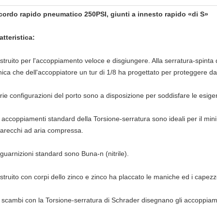
cordo rapido pneumatico 250PSI, giunti a innesto rapido «di S»
atteristica:
ostruito per l'accoppiamento veloce e disgiungere. Alla serratura-spinta d
ica che dell'accoppiatore un tur di 1/8 ha progettato per proteggere da
arie configurazioni del porto sono a disposizione per soddisfare le esige
i accoppiamenti standard della Torsione-serratura sono ideali per il minim
arecchi ad aria compressa.
e guarnizioni standard sono Buna-n (nitrile).
ostruito con corpi dello zinco e zinco ha placcato le maniche ed i capezzo
li scambi con la Torsione-serratura di Schrader disegnano gli accoppiam