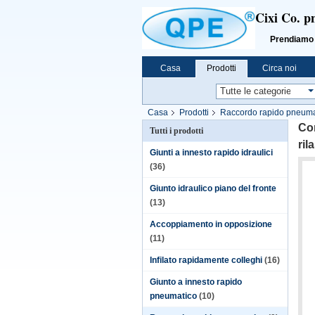
Cixi Co. p
Prendiamo «l'i
Casa
Prodotti
Circa noi
Casa
Prodotti
Raccordo rapido pneuma
Con
Tutti i prodotti
ril
Giunti a innesto rapido idraulici
(36)
Giunto idraulico piano del fronte
(13)
Accoppiamento in opposizione
(11)
Infilato rapidamente colleghi
(16)
Giunto a innesto rapido
pneumatico
(10)