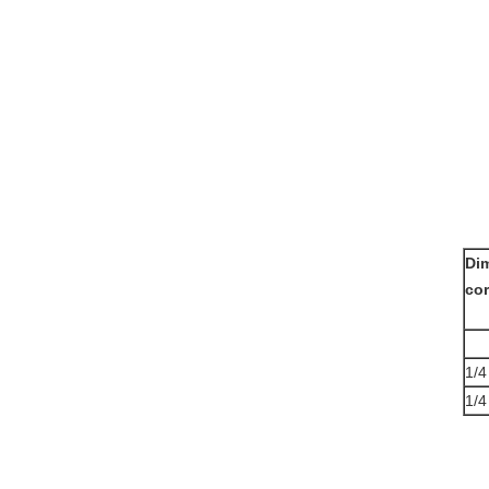
Di
cor
1/4
1/4