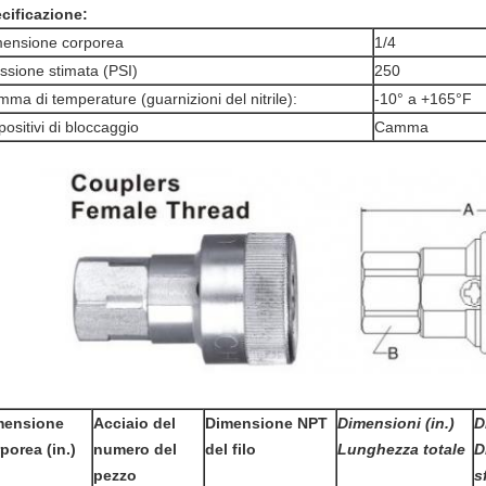
cificazione:
ensione corporea
1/4
ssione stimata (PSI)
250
ma di temperature (guarnizioni del nitrile):
-10° a +165°F
positivi di bloccaggio
Camma
mensione
Acciaio del
Dimensione NPT
Dimensioni (in.)
D
porea (in.)
numero del
del filo
Lunghezza totale
D
pezzo
s