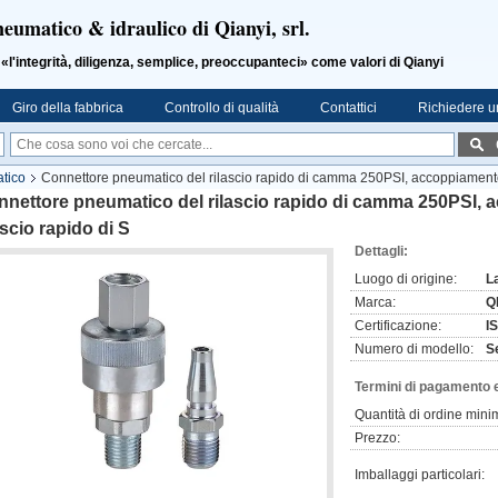
neumatico & idraulico di Qianyi, srl.
ntegrità, diligenza, semplice, preoccupanteci» come valori di Qianyi
Giro della fabbrica
Controllo di qualità
Contattici
Richiedere u
tico
Connettore pneumatico del rilascio rapido di camma 250PSI, accoppiamento d
nettore pneumatico del rilascio rapido di camma 250PSI, 
ascio rapido di S
Dettagli:
Luogo di origine:
L
Marca:
Q
Certificazione:
I
Numero di modello:
S
Termini di pagamento 
Quantità di ordine mini
Prezzo:
Imballaggi particolari: