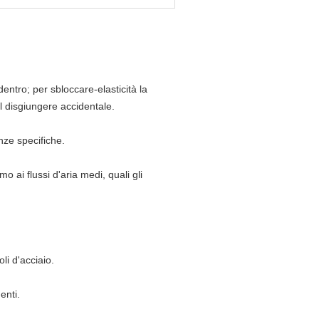
entro; per sbloccare-elasticità la
l disgiungere accidentale.
nze specifiche.
o ai flussi d'aria medi, quali gli
li d'acciaio.
enti.