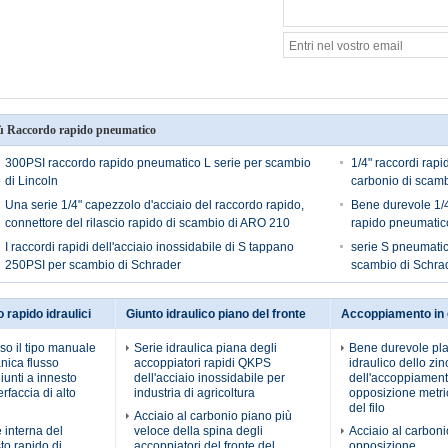
ù Raccordo rapido pneumatico
300PSI raccordo rapido pneumatico L serie per scambio
1/4" raccordi rapid
di Lincoln
carbonio di scam
Una serie 1/4" capezzolo d'acciaio del raccordo rapido,
Bene durevole 1/4
connettore del rilascio rapido di scambio di ARO 210
rapido pneumati
I raccordi rapidi dell'acciaio inossidabile di S tappano
serie S pneumatic
250PSI per scambio di Schrader
scambio di Schra
o rapido idraulici
Giunto idraulico piano del fronte
Accoppiamento in 
rso il tipo manuale
Serie idraulica piana degli
Bene durevole pl
nica flusso
accoppiatori rapidi QKPS
idraulico dello zin
giunti a innesto
dell'acciaio inossidabile per
dell'accoppiament
erfaccia di alto
industria di agricoltura
opposizione metri
del filo
Acciaio al carbonio piano più
 interna del
veloce della spina degli
Acciaio al carboni
to rapido di
accoppiatori del fronte del
opposizione