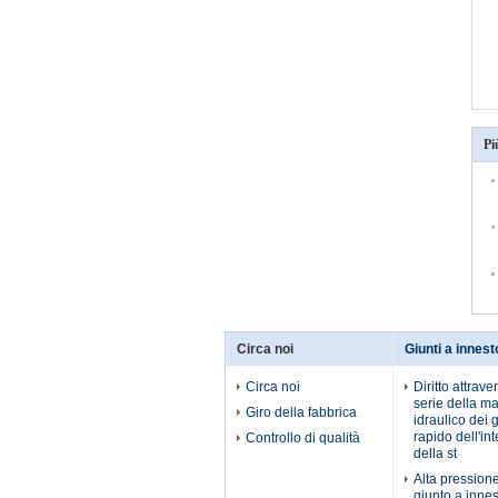
Pi
Circa noi
Giunti a innest
Circa noi
Diritto attrave
serie della ma
Giro della fabbrica
idraulico dei 
rapido dell'int
Controllo di qualità
della st
Alta pressione
giunto a innes