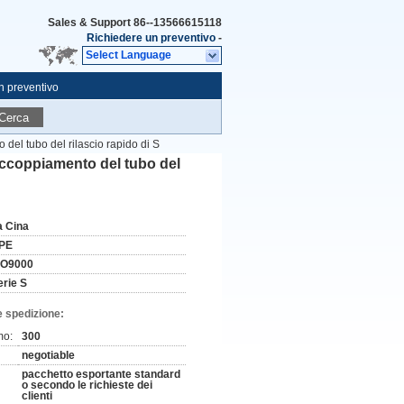
Sales & Support
86--13566615118
Richiedere un preventivo
-
Select Language
n preventivo
Cerca
el tubo del rilascio rapido di S
accoppiamento del tubo del
a Cina
PE
SO9000
erie S
e spedizione:
mo:
300
negotiable
pacchetto esportante standard
o secondo le richieste dei
clienti