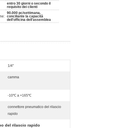
entro 30 giorni o secondo il
requisito dei clienti
90.000 pc/settimana,
ne:
conciliante la capacità
dell'officina dell'assemblea
1/4"
camma
-10℃ a +165℃
connettore pneumatico del rilascio
rapido
 del rilascio rapido