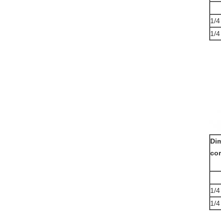
1/4
1/4
Di
cor
1/4
1/4