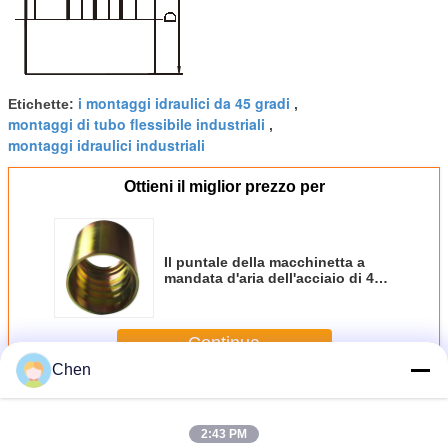
i montaggi idraulici da 45 gradi
Etichette:
,
montaggi di tubo flessibile industriali
,
montaggi idraulici industriali
Ottieni il miglior prezzo per
Il puntale della macchinetta a
mandata d'aria dell'acciaio di 4SP
4SH 00400, zinco ha placcato il
puntale idraulico del tubo
flessibile
Continua
Chen
Montaggi di tubo flessibile idraulici
Più
2:43 PM