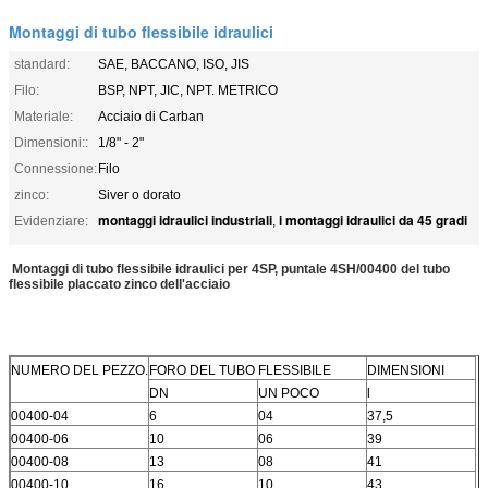
Montaggi di tubo flessibile idraulici
standard:
SAE, BACCANO, ISO, JIS
Filo:
BSP, NPT, JIC, NPT. METRICO
Materiale:
Acciaio di Carban
Dimensioni::
1/8" - 2"
Connessione:
Filo
zinco:
Siver o dorato
montaggi idraulici industriali
i montaggi idraulici da 45 gradi
Evidenziare:
,
Montaggi di tubo flessibile idraulici per 4SP, puntale 4SH/00400 del tubo
flessibile placcato zinco dell'acciaio
NUMERO DEL PEZZO.
FORO DEL TUBO FLESSIBILE
DIMENSIONI
DN
UN POCO
l
00400-04
6
04
37,5
00400-06
10
06
39
00400-08
13
08
41
00400-10
16
10
43