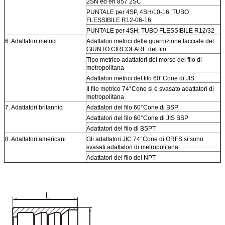
2SN ed en 857 2SC
PUNTALE per 4SP, 4SH/10-16, TUBO
FLESSIBILE R12-06-16
PUNTALE per 4SH, TUBO FLESSIBILE R12/32
6. Adattatori metrici
Adattatori metrici della guarnizione facciale del
GIUNTO CIRCOLARE del filo
Tipo metrico adattatori del morso del filo di
metropolitana
Adattatori metrici del filo 60°Cone di JIS
Il filo metrico 74°Cone si è svasato adattatori di
metropolitana
7. Adattatori britannici
Adattatori del filo 60°Cone di BSP
Adattatori del filo 60°Cone di JIS BSP
Adattatori del filo di BSPT
8. Adattatori americani
Gli adattatori JIC 74°Cone di ORFS si sono
svasati adattatori di metropolitana
Adattatori del filo del NPT