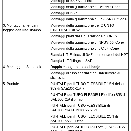
Montaggi di BSP Multiseal
Montaggi della guarnizione di BSP 60°Cone
Montaggi di BSPT
Montaggi della guarnizione di JIS BSP 60°Cone
3. Montaggi americani
Montaggi della guarnizione del GIUNTO
foggiati con uno stampo
CIRCOLARE di SAE
Montaggi piani della guarnizione di ORFS
Montaggi della guarnizione di NPSM 60°Cone
Montaggi della guarnizione di JIC 74°Cone
Flangia L.T. Fittings di SAE dei montaggi del NPT
Flangia H.T.Fittings di SAE
4. Montaggi di Staplelok
Doppio collegamento del banjo
Montaggi di tubo flessibile dell'interruttore di
sicurezza
5. Puntale
PUNTALE per il TUBO FLESSIBILE 1SN dell'en
853 di SAE100R1AT/
PUNTALE per TUBO FLESSIBILE dell'en 853 di
SAE100R1A il primo
PUNTALE per il TUBO FLESSIBILE di
SAE100R2AT/DIN20022 2SN
PUNTALE per il TUBO FLESSIBILE 2SN di
SAE100R2A/EN 853
PUNTALE per SAE100R1AT-R2AT, EN853 1SN-