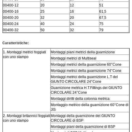
00400-12
20
12
51
00400-16
25
16
61,5
00400-20
32
20
67,5
00400-24
40
24
75
00400-32
50
32
79
Caratteristiche:
1. Montaggi metrici foggiati
Montaggi piani metrici della guarnizione
con uno stampo
Montaggi metrici di Multiseal
Montaggi metrici della guarnizione 60°Cone
Montaggi metrici della guarnizione 74°Cone
Montaggi metrici della guarnizione L.T del
GIUNTO CIRCOLARE 24°Cone
Guarnizione metrica H.T.Fittings del GIUNTO
CIRCOLARE 24°Cone
Montaggi diritti della colonna metrica
Montaggio metrico della guarnizione 60°Cone di
JIS
2. Montaggi britannici foggiati
Montaggi della guarnizione del GIUNTO
con uno stampo
CIRCOLARE di BSP
Montaggi piani della guarnizione di BSP