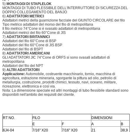
5)
MONTAGGI DI STAPLELOK
MONTAGGI DI TUBO FLESSIBILE DELL'INTERRUTTORE DI SICUREZZA DEL
DOPPIO COLLEGAMENTO DEL BANJO
6)
ADATTATORI METRICI
Adattatori metrici della guarnizione facciale del GIUNTO CIRCOLARE del filo
Tipo metrico adattatori del morso del filo di metropolitana
Il filo metrico 74°Cone si è svasato adattatori di metropolitana
Adattatori metrici del filo 60°Cone di JIS
7)
ADATTATORI BRITANNICI
Adattatori del filo 60°Cone di BSP
Adattatori del filo 60°Cone di JIS BSP
Adattatori del filo di BSPT
8)
ADATTATORI AMERICANI
GLI ADATTATORI JIC 74°Cone di ORFS si sono svasati adattatori di
metropolitana
Adattatori del filo del NPT
9)
ALTRI ADATTATORI
Applicazione:
Automobile, costruente macchinario, tornio, macchina di
agricoltura, estrazione mineraria, sgorgante la pittura ad olio, petrolio di
metallurgia, costruzione, prodotti chimici, tessuto, navi, oceano, militare,
ricreazione, elettronica e così via.
Nota: La dimensione speciale ed altri montaggi di tubo flessibile standard sono
disponibili nell'ambito dei requisiti del cliente.
RT NO.
FILO
DIMENSIONI
E
F
A
B
6J4-04
7/16" X20
7/16" X20
21
38,9