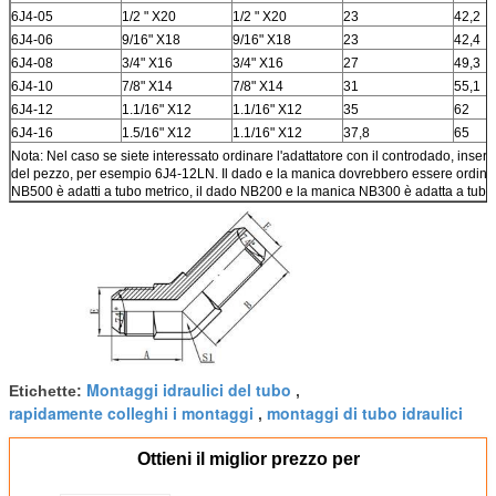
6J4-05
1/2 " X20
1/2 " X20
23
42,2
6J4-06
9/16" X18
9/16" X18
23
42,4
6J4-08
3/4" X16
3/4" X16
27
49,3
6J4-10
7/8" X14
7/8" X14
31
55,1
6J4-12
1.1/16" X12
1.1/16" X12
35
62
6J4-16
1.5/16" X12
1.1/16" X12
37,8
65
Nota: Nel caso se siete interessato ordinare l'adattatore con il controdado, inser
del pezzo, per esempio 6J4-12LN. Il dado e la manica dovrebbero essere ordina
NB500 è adatti a tubo metrico, il dado NB200 e la manica NB300 è adatta a tubo d
Montaggi idraulici del tubo
Etichette:
,
rapidamente colleghi i montaggi
montaggi di tubo idraulici
,
Ottieni il miglior prezzo per