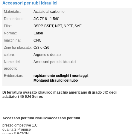
Accessori per tubi idraulici
Materiale::
Acciaio al carbonio
Dimensione::
JIC 7/16 - 1.5/8"
Filo::
BSPP, BSPT, NPT, NPTF, SAE
Norma::
Eaton
macchina:
CNC
Zine ha placcato:
Cr3 o Cr6
colore:
Argento o dorato
Nome del
Accessori per tubi idraulici
prodotto:
rapidamente colleghi i montaggi
Evidenziare:
,
Montaggi idraulici del tubo
Di ferratura svasato idraulico maschio americano di grado JIC degli
adattatori 45 6J4 Seires
Accessori per tubi idraulici
/
accessori per tubi
prezzo ompetitive 1.C
qualità 2.Promise
norma 3.EATON