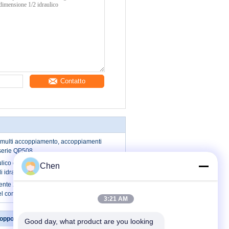
Contatto
e multi accoppiamento, accoppiamenti
i serie QP508
lico di alluminio, 6 linee dimensione
Chen
i idraulici
nte 2 linee multi acciaio idraulico del
del compatto QP206 dell'accoppiatore
3:21 AM
opposizione
Contattici
Good day, what product are you looking 