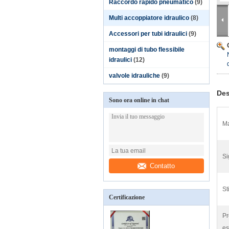
Raccordo rapido pneumatico
(9)
Multi accoppiatore idraulico
(8)
Accessori per tubi idraulici
(9)
montaggi di tubo flessibile
idraulici
(12)
valvole idrauliche
(9)
Des
Sono ora online in chat
Ma
Si
Contatto
St
Certificazione
Pr
es