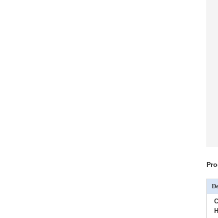
Pro
De
C
H