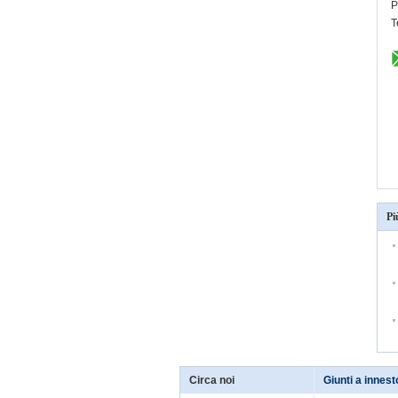
P
T
Pi
Circa noi
Giunti a innest