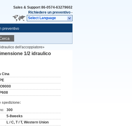
Sales & Support
86-0574-63279602
Richiedere un preventivo
-
Select Language
n preventivo
Cerca
 idraulico dell'accoppiatore»
 dimensione 1/2 idraulico
a Cina
PE
SO9000
P608
e spedizione:
mo:
300
5-8weeks
L / C, T / T, Western Union