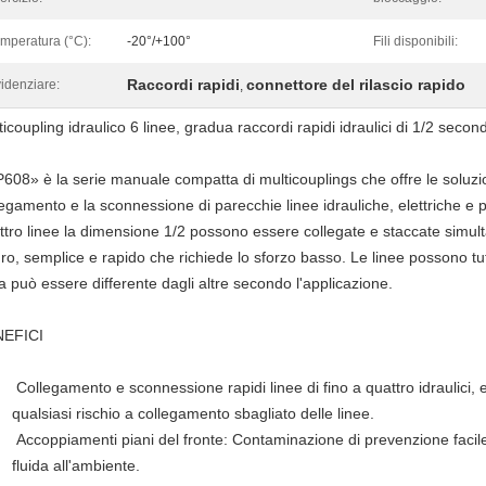
mperatura (°C):
-20°/+100°
Fili disponibili:
Raccordi rapidi
connettore del rilascio rapido
idenziare:
,
ticoupling idraulico 6 linee, gradua raccordi rapidi idraulici di 1/2 seco
P608
» è la serie manuale compatta di multicouplings che offre le soluzio
legamento e la sconnessione di parecchie linee idrauliche, elettriche e p
ttro linee la dimensione 1/2 possono essere collegate e staccate sim
uro, semplice e rapido che richiede lo sforzo basso. Le linee possono t
ea può essere differente dagli altre secondo l'applicazione.
EFICI
Collegamento e sconnessione rapidi linee di fino a quattro idraulici,
qualsiasi rischio a collegamento sbagliato delle linee.
Accoppiamenti piani del fronte: Contaminazione di prevenzione facile 
fluida all'ambiente.