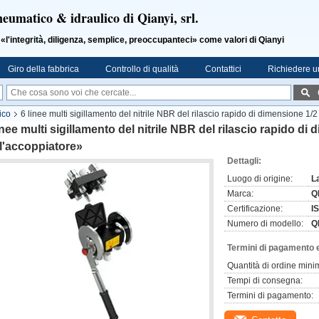
neumatico & idraulico di Qianyi, srl.
ntegrità, diligenza, semplice, preoccupanteci» come valori di Qianyi
Giro della fabbrica
Controllo di qualità
Contattici
Richiedere u
ico
6 linee multi sigillamento del nitrile NBR del rilascio rapido di dimensione 1/2
inee multi sigillamento del nitrile NBR del rilascio rapido di
l'accoppiatore»
Dettagli:
Luogo di origine:
L
Marca:
Q
Certificazione:
I
Numero di modello:
Q
Termini di pagamento 
Quantità di ordine mini
Tempi di consegna:
Termini di pagamento: