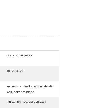
Scambio più veloce
da 3/8" a 3/4"
entrambi i connett.-disconn laterale
facili. sotto pressione
Pin/camma - doppia sicurezza