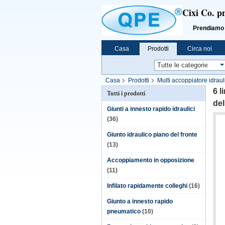
Cixi Co. p
Prendiamo «l'i
Casa
Prodotti
Circa noi
Casa
Prodotti
Multi accoppiatore idraul
6 l
Tutti i prodotti
del
Giunti a innesto rapido idraulici
(36)
Giunto idraulico piano del fronte
(13)
Accoppiamento in opposizione
(11)
Infilato rapidamente colleghi
(16)
Giunto a innesto rapido
pneumatico
(10)