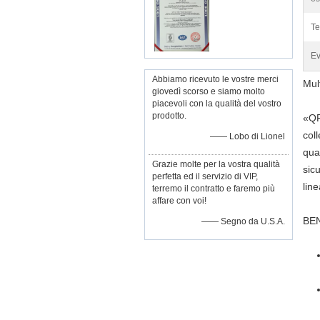
Te
Ev
Abbiamo ricevuto le vostre merci
Mul
giovedì scorso e siamo molto
piacevoli con la qualità del vostro
prodotto.
«
Q
col
—— Lobo di Lionel
qua
Grazie molte per la vostra qualità
sic
perfetta ed il servizio di VIP,
lin
terremo il contratto e faremo più
affare con voi!
BEN
—— Segno da U.S.A.