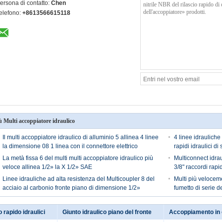
ersona di contatto:
Chen
elefono:
+8613566615118
ù Multi accoppiatore idraulico
Il multi accoppiatore idraulico di alluminio 5 allinea 4 linee
4 linee idraulich
la dimensione 08 1 linea con il connettore elettrico
rapidi idraulici d
La metà fissa 6 del multi multi accoppiatore idraulico più
Multiconnect idrau
veloce allinea 1/2» la X 1/2» SAE
3/8" raccordi rapid
Linee idrauliche ad alta resistenza del Multicoupler 8 del
Multi più veloceme
acciaio al carbonio fronte piano di dimensione 1/2»
fumetto di serie 
o rapido idraulici
Giunto idraulico piano del fronte
Accoppiamento in 