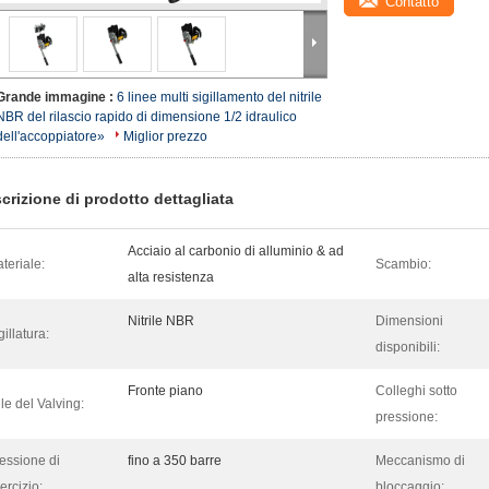
Contatto
Grande immagine :
6 linee multi sigillamento del nitrile
NBR del rilascio rapido di dimensione 1/2 idraulico
dell'accoppiatore»
Miglior prezzo
crizione di prodotto dettagliata
Acciaio al carbonio di alluminio & ad
teriale:
Scambio:
alta resistenza
Nitrile NBR
Dimensioni
gillatura:
disponibili:
Fronte piano
Colleghi sotto
ile del Valving:
pressione:
essione di
fino a 350 barre
Meccanismo di
ercizio:
bloccaggio: