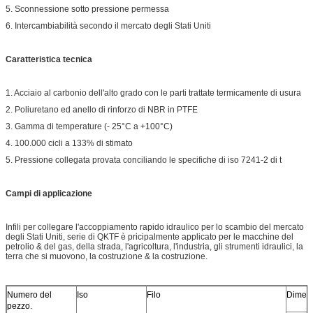
5. Sconnessione sotto pressione permessa
6. Intercambiabilità secondo il mercato degli Stati Uniti
Caratteristica tecnica
1. Acciaio al carbonio dell'alto grado con le parti trattate termicamente di usura
2. Poliuretano ed anello di rinforzo di NBR in PTFE
3. Gamma di temperature (- 25°C a +100°C)
4. 100.000 cicli a 133% di stimato
5. Pressione collegata provata conciliando le specifiche di iso 7241-2 di t
Campi di applicazione
Infili per collegare l'accoppiamento rapido idraulico per lo scambio del mercato
degli Stati Uniti, serie di QKTF è pricipalmente applicato per le macchine del
petrolio & del gas, della strada, l'agricoltura, l'industria, gli strumenti idraulici, la
terra che si muovono, la costruzione & la costruzione.
Numero del
Iso
Filo
Dimen
pezzo.