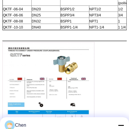
(pollic
QKTF -06-04
DN20
BSPP1/2
NPT1/2
1/2
QKTF -06-06
DN25
BSPP3/4
NPT3/4
3/4
QKTF -08-08
DN32
BSPP1
NPT1
1
QKTF -10-10
DN40
BSPP1-1/4
NPT1-1/4
1 1/4
Chen