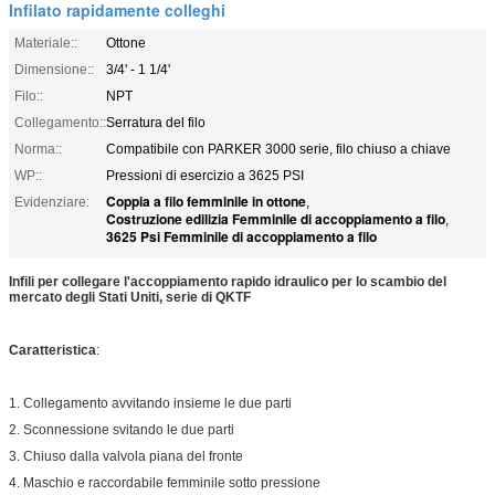
Infilato rapidamente colleghi
Materiale::
Ottone
Dimensione::
3/4' - 1 1/4'
Filo::
NPT
Collegamento::
Serratura del filo
Norma::
Compatibile con PARKER 3000 serie, filo chiuso a chiave
WP::
Pressioni di esercizio a 3625 PSI
Coppia a filo femminile in ottone
Evidenziare:
,
Costruzione edilizia Femminile di accoppiamento a filo
,
3625 Psi Femminile di accoppiamento a filo
Infili per collegare l'accoppiamento rapido idraulico per lo scambio del
mercato degli Stati Uniti, serie di QKTF
Caratteristica
:
1. Collegamento avvitando insieme le due parti
2. Sconnessione svitando le due parti
3. Chiuso dalla valvola piana del fronte
4. Maschio e raccordabile femminile sotto pressione