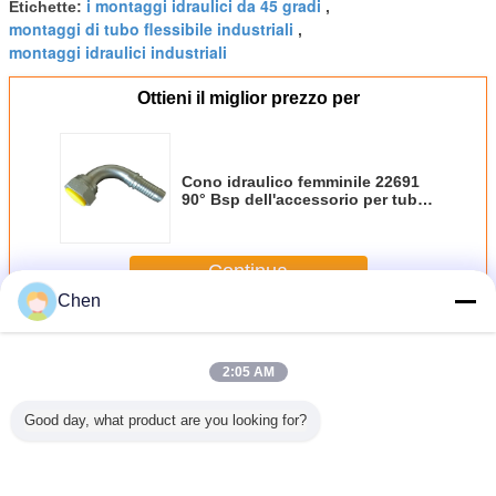
i montaggi idraulici da 45 gradi
Etichette:
,
montaggi di tubo flessibile industriali
,
montaggi idraulici industriali
Ottieni il miglior prezzo per
Cono idraulico femminile 22691
90° Bsp dell'accessorio per tubi
60° con lo zinco dorato di Siver
Continua
Chen
Montaggi di tubo flessibile idraulici
Più
2:05 AM
Good day, what product are you looking for?
 norma
Montaggi idraulici
Lo zinco ha
il puntale della
Montaggi 
ulica
industriali di SAE
placcato il puntale
macchinetta a
flessibile 
e metrica
100 R1AT del
idraulico dei
mandata d'aria
da 300