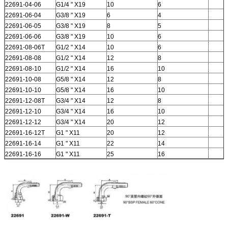
22691-04-06
G1/4 " X19
10
6
22691-06-04
G3/8 " X19
6
4
22691-06-05
G3/8 " X19
8
5
22691-06-06
G3/8 " X19
10
6
22691-08-06T
G1/2 " X14
10
6
22691-08-08
G1/2 " X14
12
8
22691-08-10
G1/2 " X14
16
10
22691-10-08
G5/8 " X14
12
8
22691-10-10
G5/8 " X14
16
10
22691-12-08T
G3/4 " X14
12
8
22691-12-10
G3/4 " X14
16
10
22691-12-12
G3/4 " X14
20
12
22691-16-12T
G1 " X11
20
12
22691-16-14
G1 " X11
22
14
22691-16-16
G1 " X11
25
16