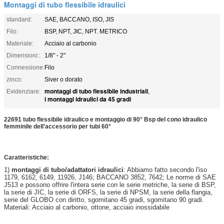
Montaggi di tubo flessibile idraulici
standard:
SAE, BACCANO, ISO, JIS
Filo:
BSP, NPT, JIC, NPT. METRICO
Materiale:
Acciaio al carbonio
Dimensioni::
1/8" - 2"
Connessione:
Filo
zinco:
Siver o dorato
montaggi di tubo flessibile industriali
Evidenziare:
,
i montaggi idraulici da 45 gradi
22691 tubo flessibile idraulico e montaggio di 90° Bsp del cono idraulico
femminile dell'accessorio per tubi 60°
Caratteristiche:
1)
montaggi di tubo/adattatori idraulici
: Abbiamo fatto secondo l'iso
1179, 6162, 6149, 11926, J146; BACCANO 3852, 7642; Le norme di SAE
J513 e possono offrire l'intera serie con le serie metriche, la serie di BSP,
la serie di JIC, la serie di ORFS, la serie di NPSM, la serie della flangia,
serie del GLOBO con diritto, sgomitano 45 gradi, sgomitano 90 gradi.
Materiali: Acciaio al carbonio, ottone, acciaio inossidabile