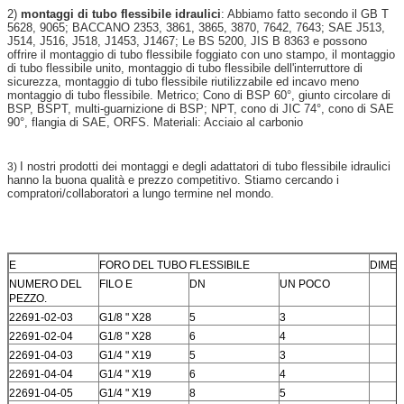
2)
montaggi di tubo flessibile idraulici
: Abbiamo fatto secondo il GB T
5628, 9065; BACCANO 2353, 3861, 3865, 3870, 7642, 7643; SAE J513,
J514, J516, J518, J1453, J1467; Le BS 5200, JIS B 8363 e possono
offrire il montaggio di tubo flessibile foggiato con uno stampo, il montaggio
di tubo flessibile unito, montaggio di tubo flessibile dell'interruttore di
sicurezza, montaggio di tubo flessibile riutilizzabile ed incavo meno
montaggio di tubo flessibile. Metrico; Cono di BSP 60°, giunto circolare di
BSP, BSPT, multi-guarnizione di BSP; NPT, cono di JIC 74°, cono di SAE
90°, flangia di SAE, ORFS. Materiali: Acciaio al carbonio
I nostri prodotti dei montaggi e degli adattatori di tubo flessibile idraulici
3)
hanno la buona qualità e prezzo competitivo. Stiamo cercando i
compratori/collaboratori a lungo termine nel mondo.
E
FORO DEL TUBO FLESSIBILE
DIMEN
NUMERO DEL
FILO E
DN
UN POCO
PEZZO.
22691-02-03
G1/8 " X28
5
3
22691-02-04
G1/8 " X28
6
4
22691-04-03
G1/4 " X19
5
3
22691-04-04
G1/4 " X19
6
4
22691-04-05
G1/4 " X19
8
5