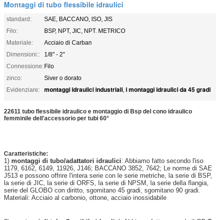
Montaggi di tubo flessibile idraulici
standard:
SAE, BACCANO, ISO, JIS
Filo:
BSP, NPT, JIC, NPT. METRICO
Materiale:
Acciaio di Carban
Dimensioni::
1/8" - 2"
Connessione:
Filo
zinco:
Siver o dorato
montaggi idraulici industriali
i montaggi idraulici da 45 gradi
Evidenziare:
,
22611 tubo flessibile idraulico e montaggio di Bsp del cono idraulico
femminile dell'accessorio per tubi 60°
Caratteristiche:
1)
montaggi di tubo/adattatori idraulici
: Abbiamo fatto secondo l'iso
1179, 6162, 6149, 11926, J146; BACCANO 3852, 7642; Le norme di SAE
J513 e possono offrire l'intera serie con le serie metriche, la serie di BSP,
la serie di JIC, la serie di ORFS, la serie di NPSM, la serie della flangia,
serie del GLOBO con diritto, sgomitano 45 gradi, sgomitano 90 gradi.
Materiali: Acciaio al carbonio, ottone, acciaio inossidabile