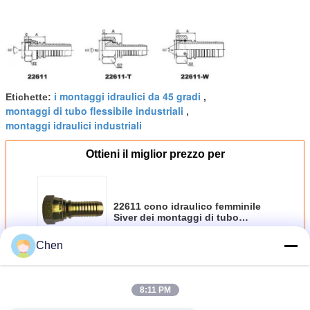
i montaggi idraulici da 45 gradi
Etichette:
,
montaggi di tubo flessibile industriali
,
montaggi idraulici industriali
Ottieni il miglior prezzo per
22611 cono idraulico femminile
Siver dei montaggi di tubo
flessibile di Bsp 60° dorato con
l'acciaio di Carban
Chen
Continua
8:11 PM
Montaggi di tubo flessibile idraulici
Più