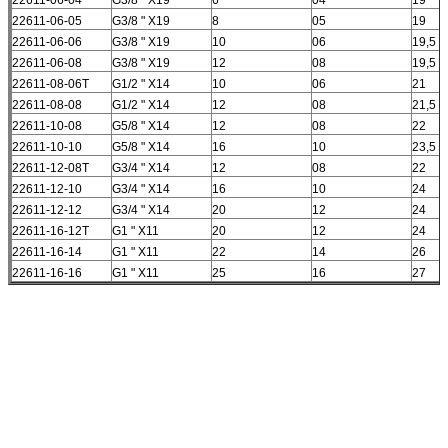
22611-06-05
G3/8 " X19
8
05
19
22611-06-06
G3/8 " X19
10
06
19,5
22611-06-08
G3/8 " X19
12
08
19,5
22611-08-06T
G1/2 " X14
10
06
21
22611-08-08
G1/2 " X14
12
08
21,5
22611-10-08
G5/8 " X14
12
08
22
22611-10-10
G5/8 " X14
16
10
23,5
22611-12-08T
G3/4 " X14
12
08
22
22611-12-10
G3/4 " X14
16
10
24
22611-12-12
G3/4 " X14
20
12
24
22611-16-12T
G1 " X11
20
12
24
22611-16-14
G1 " X11
22
14
26
22611-16-16
G1 " X11
25
16
27