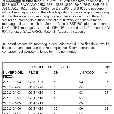
2)
montaggi di tubo flessibile idraulici
: Abbiamo fatto secondo il GB T
5628, 9065; BACCANO 2353, 3861, 3865, 3870, 7642, 7643; SAE J513,
J514, J516, J518, J1453, J1467; Le BS 5200, JIS B 8363 e possono
offrire il montaggio di tubo flessibile foggiato con uno stampo, il montaggio
di tubo flessibile unito, montaggio di tubo flessibile dell'interruttore di
sicurezza, montaggio di tubo flessibile riutilizzabile ed incavo meno
montaggio di tubo flessibile. Metrico; Cono di BSP 60°, giunto circolare di
BSP, BSPT, multi-guarnizione di BSP; NPT, cono di JIC 74°, cono di SAE
90°, flangia di SAE, ORFS. Materiali: Acciaio al carbonio
I nostri prodotti dei montaggi e degli adattatori di tubo flessibile idraulici
3)
hanno la buona qualità e prezzo competitivo. Stiamo cercando i
compratori/collaboratori a lungo termine nel mondo.
FORO DEL TUBO FLESSIBILE
DIMEN
NUMERO DEL
FILO
E
DN
UN POCO
A
PEZZO.
22611-02-03
G1/8 " X28
5
03
15
22611-02-04
G1/8 " X28
6
04
15
22611-04-03
G1/4 " X19
5
03
17
22611-04-04
G1/4 " X19
6
04
18
22611-04-05
G1/4 " X19
8
05
18
22611-04-06
G1/4 " X19
10
06
18
22611-06-04
G3/8 " X19
6
04
19