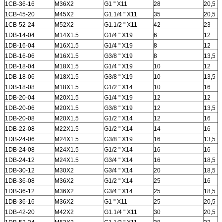
1CB-36-16
M36X2
G1 " X11
28
20,5
1CB-45-20
M45X2
G1.1/4 " X11
35
20,5
1CB-52-24
M52X2
G1.1/2 " X11
42
23
1DB-14-04
M14X1.5
G1/4 " X19
6
12
1DB-16-04
M16X1.5
G1/4 " X19
8
12
1DB-16-06
M16X1.5
G3/8 " X19
8
13,5
1DB-18-04
M18X1.5
G1/4 " X19
10
12
1DB-18-06
M18X1.5
G3/8 " X19
10
13,5
1DB-18-08
M18X1.5
G1/2 " X14
10
16
1DB-20-04
M20X1.5
G1/4 " X19
12
12
1DB-20-06
M20X1.5
G3/8 " X19
12
13,5
1DB-20-08
M20X1.5
G1/2 " X14
12
16
1DB-22-08
M22X1.5
G1/2 " X14
14
16
1DB-24-06
M24X1.5
G3/8 " X19
16
13,5
1DB-24-08
M24X1.5
G1/2 " X14
16
16
1DB-24-12
M24X1.5
G3/4 " X14
16
18,5
1DB-30-12
M30X2
G3/4 " X14
20
18,5
1DB-36-08
M36X2
G1/2 " X14
25
16
1DB-36-12
M36X2
G3/4 " X14
25
18,5
1DB-36-16
M36X2
G1 " X11
25
20,5
1DB-42-20
M42X2
G1.1/4 " X11
30
20,5