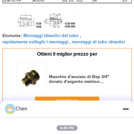
1DB-52-24
M52X2
G1.1/2 " X11
38
23
Montaggi idraulici del tubo
Etichette:
,
rapidamente colleghi i montaggi
montaggi di tubo idraulici
,
Ottieni il miglior prezzo per
Maschio d'acciaio di Bsp 3/4"
dorato d'argento metrico
idraulico del tubo 1CB del filo
degli accessori per tubi
Continua
Chen
Accessori per tubi idraulici
Più
8:49 PM