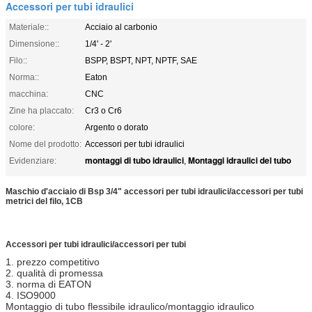
Accessori per tubi idraulici
Materiale::
Acciaio al carbonio
Dimensione::
1/4' - 2'
Filo::
BSPP, BSPT, NPT, NPTF, SAE
Norma::
Eaton
macchina:
CNC
Zine ha placcato:
Cr3 o Cr6
colore:
Argento o dorato
Nome del prodotto:
Accessori per tubi idraulici
montaggi di tubo idraulici
Montaggi idraulici del tubo
Evidenziare:
,
Maschio d'acciaio di Bsp 3/4" accessori per tubi idraulici/accessori per tubi
metrici del filo, 1CB
Accessori per tubi idraulici
/
accessori per tubi
1. prezzo competitivo
2. qualità di promessa
3. norma di EATON
4. ISO9000
Montaggio di tubo flessibile idraulico/montaggio idraulico